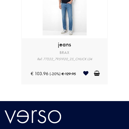
jeans
BRAX
Ref: 77222_7951920_25_CHUCK L34
€ 103.96
(-20%)
€ 129.95