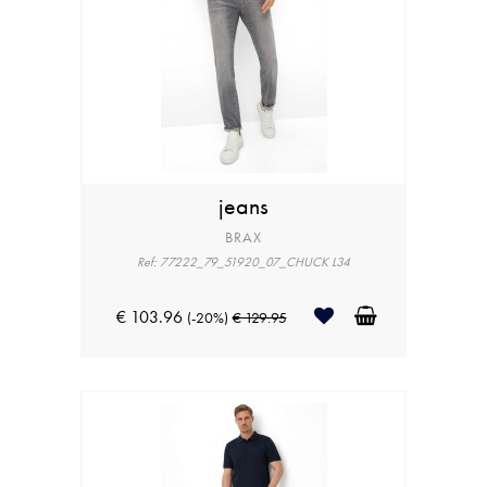
jeans
BRAX
Ref: 77222_79_51920_07_CHUCK L34
€ 103.96
(-20%)
€ 129.95