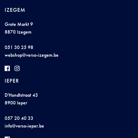
IZEGEM
Grote Markt 9
8870 Izegem
051 30 25 98
w
ebs
hop@v
ers
o-
i
zeg
em.be
IEPER
D'Hondtstraat 43
8900 Ieper
057 20 40 33
i
nfo@
v
e
rs
o
-i
ep
er.be