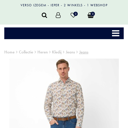
VERSO IZEGEM
IEPER
2 WINKELS
1 WEBSHOP
0
0
Home
Collectie
Heren
Kledij
Jeans
Jeans