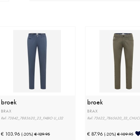
broek
broek
BRAX
BRAX
Ref: 73842_7883620_23_FABIO U_L32
Ref: 73622_7865620_33_CHUCK
€ 103.96
€ 87.96
(-20%)
€ 129.95
(-20%)
€ 109.95