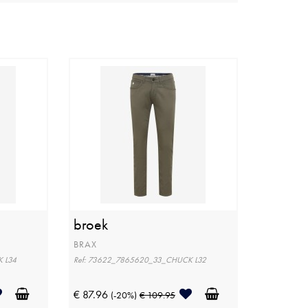
broek
BRAX
 L34
Ref: 73622_7865620_33_CHUCK L32
€ 87.96
(-20%)
€ 109.95