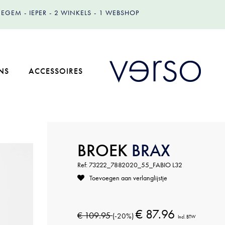
IZEGEM
IEPER
2 WINKELS
1 WEBSHOP
NS
ACCESSOIRES
BROEK
BRAX
Ref: 73222_7882020_55_FABIO L32
Toevoegen aan verlanglijstje
€ 87.96
€ 109.95
(-20%)
Incl. BTW