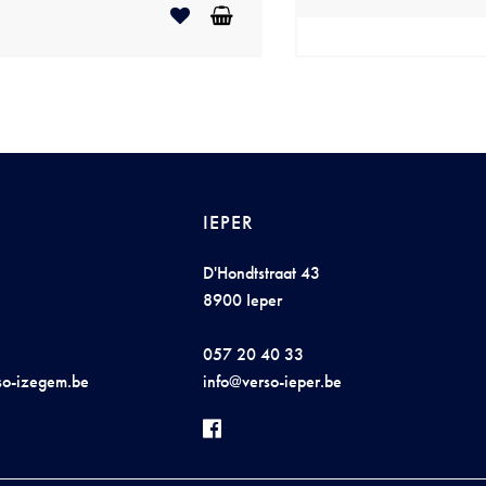
IEPER
D'Hondtstraat 43
8900 Ieper
057 20 40 33
s
o
-i
ze
ge
m.be
i
n
fo@ver
s
o-
iepe
r.
b
e