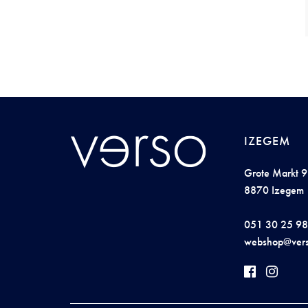
IZEGEM
Grote Markt 9
8870 Izegem
051 30 25 98
web
s
ho
p@v
er