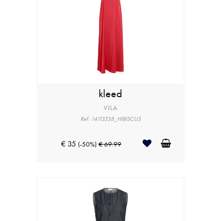
kleed
VILA
Ref: 14113338_HIBISCUS
€ 35
(-50%)
€ 69.99