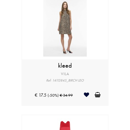
kleed
VILA
Ref: 14113845_BIRCH LEO
€ 17.5
(-50%)
€ 34.99