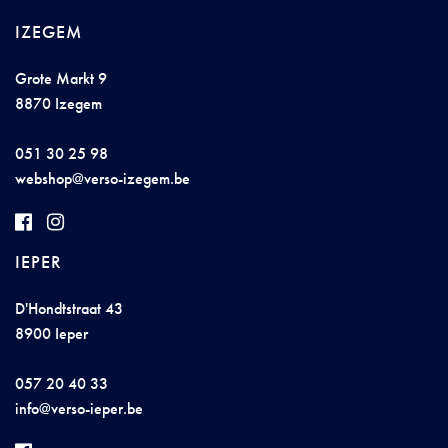
IZEGEM
Grote Markt 9
8870 Izegem
051 30 25 98
web
sh
op@verso
-izeg
e
m
.
b
e
IEPER
D'Hondtstraat 43
8900 Ieper
057 20 40 33
in
fo@v
e
r
s
o
-
i
e
per.be