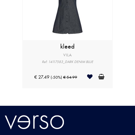
kleed
VILA
Ref: 14117583_DARK DENIM BLUE
€ 27.49
(-50%)
€ 54.99