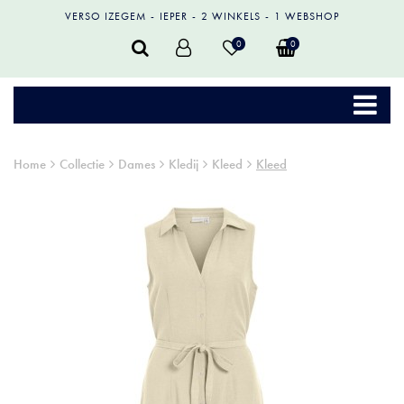
VERSO IZEGEM
IEPER
2 WINKELS
1 WEBSHOP
0
0
Home
Collectie
Dames
Kledij
Kleed
Kleed