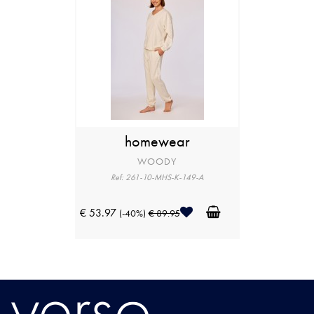
homewear
WOODY
Ref: 261-10-MHS-K-149-A
€ 53.97
(-40%)
€ 89.95