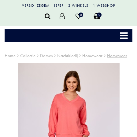
VERSO IZEGEM
IEPER
2 WINKELS
1 WEBSHOP
0
0
Home
Collectie
Dames
Nachtkledij
Homewear
Homewear