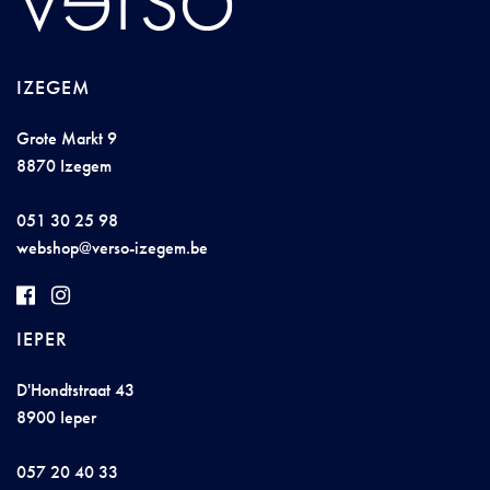
IZEGEM
Grote Markt 9
8870 Izegem
051 30 25 98
web
s
h
op@
ver
so-
ize
ge
m.
be
IEPER
D'Hondtstraat 43
8900 Ieper
057 20 40 33