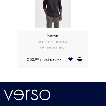
hemd
SELECTED HOMME
Ref: 16081385_BLACK
€ 53.99
(-10%)
€ 59.99