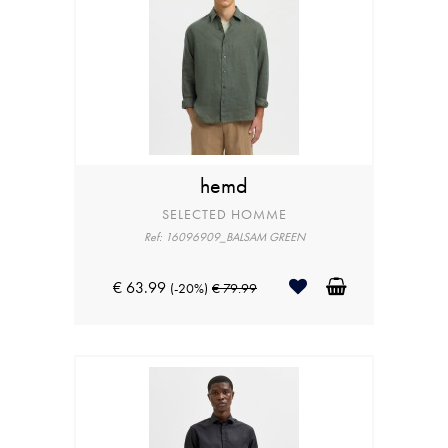
hemd
SELECTED HOMME
Ref: 16096909_BALSAM GREEN
€ 63.99
(-20%)
€ 79.99