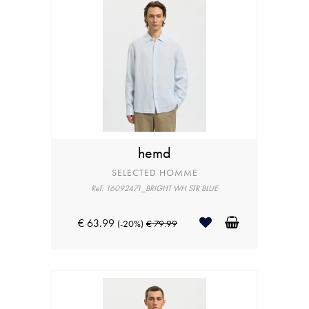
hemd
SELECTED HOMME
Ref: 16092471_BRIGHT WH STR BLUE
€ 63.99
(-20%)
€ 79.99