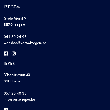
IZEGEM
Grote Markt 9
8870 Izegem
051 30 25 98
we
bs
ho
p@
ver
s
o
-
izege
m.be
IEPER
D'Hondtstraat 43
8900 Ieper
057 20 40 33
inf
o@
v
er
s
o
-ie
p
e
r.b
e