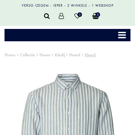
VERSO IZEGEM
IEPER
2 WINKELS
1 WEBSHOP
0
0
Home
Collectie
Heren
Kledij
Hemd
Hemd