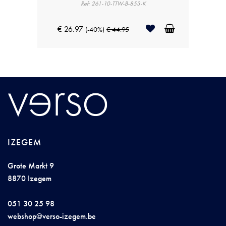
Ref: 261-10-TTW-B-853-K
€ 26.97
(-40%)
€ 44.95
IZEGEM
Grote Markt 9
8870 Izegem
051 30 25 98
w
e
bshop@v
erso-ize
gem.
b
e