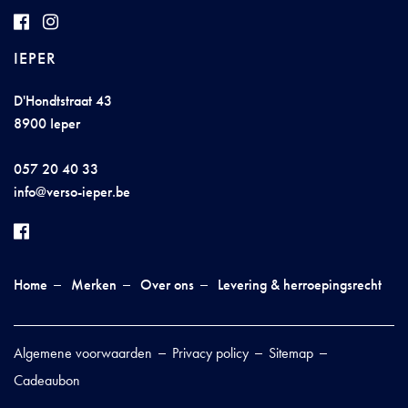
IEPER
D'Hondtstraat 43
8900 Ieper
057 20 40 33
inf
o@ve
r
s
o-iep
er.
be
Home
Merken
Over ons
Levering & herroepingsrecht
Algemene voorwaarden
Privacy policy
Sitemap
Cadeaubon