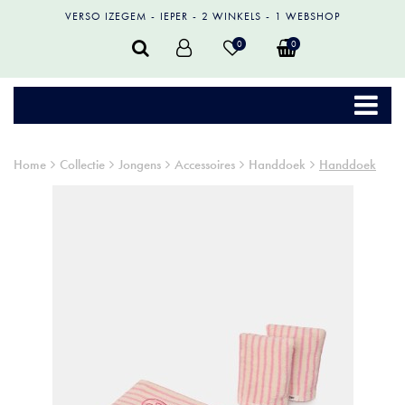
VERSO IZEGEM
IEPER
2 WINKELS
1 WEBSHOP
0
0
Home
Collectie
Jongens
Accessoires
Handdoek
Handdoek