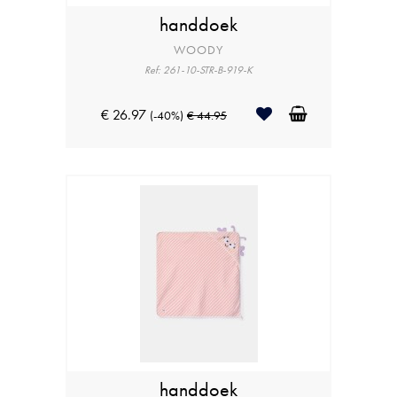
handdoek
WOODY
Ref: 261-10-STR-B-919-K
€ 26.97
(-40%)
€ 44.95
handdoek