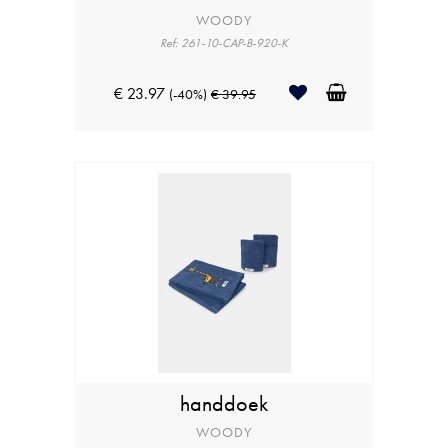
WOODY
Ref: 261-10-CAP-B-920-K
€ 23.97
(-40%)
€ 39.95
handdoek
WOODY