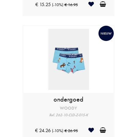
€ 15.25
(-10%)
€ 16.95
NIEUW
ondergoed
WOODY
Ref: 262-10-CLD-Z-015-K
€ 24.26
(-10%)
€ 26.95