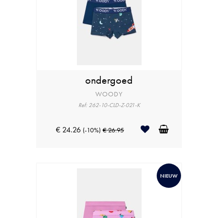
ondergoed
WOODY
Ref: 262-10-CLD-Z-021-K
€ 24.26
(-10%)
€ 26.95
NIEUW