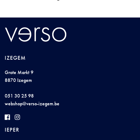
IZEGEM
Grote Markt 9
8870 Izegem
051 30 25 98
we
bs
hop@
verso-izege
m
.be
IEPER