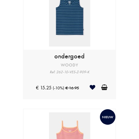
ondergoed
WOODY
Ref: 262-10-VES-Z-909-K
€ 15.25
(-10%)
€ 16.95
NIEUW