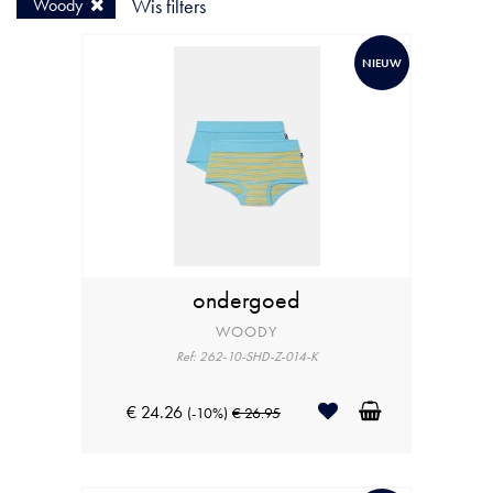
Woody
Wis filters
NIEUW
ondergoed
WOODY
Ref: 262-10-SHD-Z-014-K
€ 24.26
(-10%)
€ 26.95