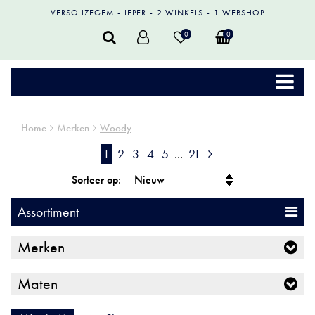
VERSO IZEGEM
IEPER
2 WINKELS
1 WEBSHOP
0
0
Home
Merken
Woody
1
2
3
4
5
...
21
Sorteer op:
Assortiment
Merken
Maten