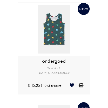
NIEUW
ondergoed
WOODY
Ref: 262-10-VES-Z-916-K
€ 15.25
(-10%)
€ 16.95