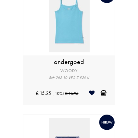
ondergoed
WOODY
Ref: 262-10-VEG-Z-824-K
€ 15.25
(-10%)
€ 16.95
NIEUW