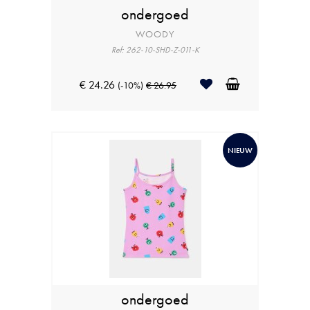
ondergoed
WOODY
Ref: 262-10-SHD-Z-011-K
€ 24.26
(-10%)
€ 26.95
NIEUW
ondergoed