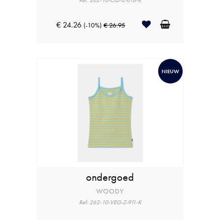
Ref: 262-10-CLD-Z-018-K
€ 24.26
(-10%)
€ 26.95
NIEUW
ondergoed
WOODY
Ref: 262-10-VEG-Z-911-K