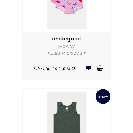
ondergoed
WOODY
Ref: 262-10-SHD-Z-012-K
€ 24.26
(-10%)
€ 26.95
NIEUW