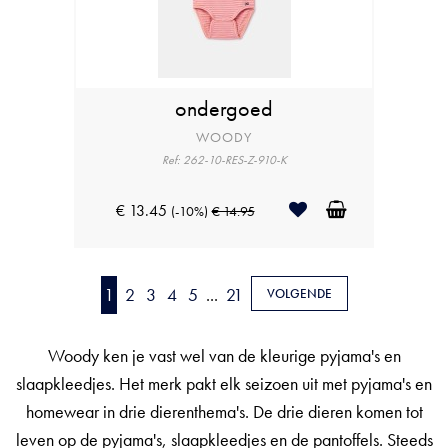
ondergoed
WOODY
Ref: 262-10-RES-Z-910-K
€ 13.45
(-10%)
€ 14.95
1
2
3
4
5
...
21
VOLGENDE
Woody ken je vast wel van de kleurige pyjama's en
slaapkleedjes. Het merk pakt elk seizoen uit met pyjama's en
homewear in drie dierenthema's. De drie dieren komen tot
leven op de pyjama's, slaapkleedjes en de pantoffels. Steeds