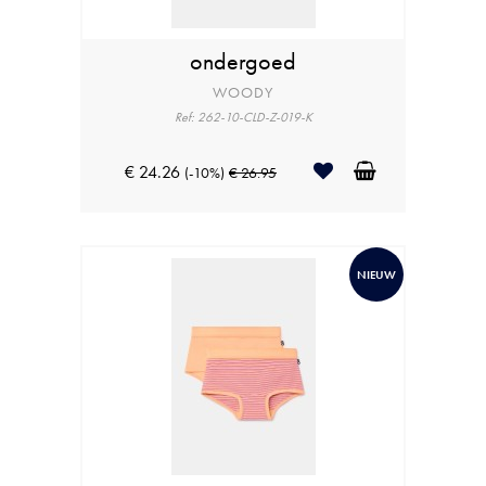
ondergoed
WOODY
Ref: 262-10-CLD-Z-019-K
€ 24.26
(-10%)
€ 26.95
NIEUW