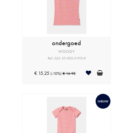
ondergoed
WOODY
Ref: 262-10-VEG-Z-910-K
€ 15.25
(-10%)
€ 16.95
NIEUW