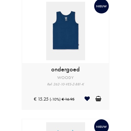
NIEUW
ondergoed
WOODY
Ref: 262-10-VES-Z-881-K
€ 15.25
(-10%)
€ 16.95
NIEUW