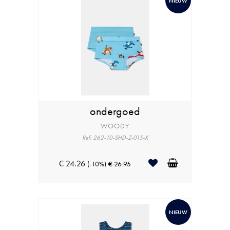
NIEUW
ondergoed
WOODY
Ref: 262-10-SHD-Z-015-K
€ 24.26
(-10%)
€ 26.95
NIEUW