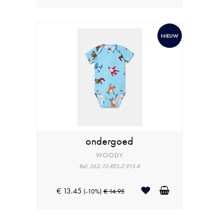
NIEUW
ondergoed
WOODY
Ref: 262-10-RES-Z-915-K
€ 13.45
(-10%)
€ 14.95