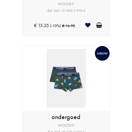
WOODY
Ref: 262-10-VEG-Z-918-K
€ 15.25
(-10%)
€ 16.95
NIEUW
ondergoed
WOODY