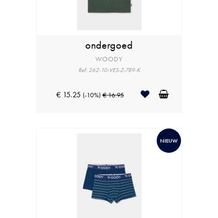
ondergoed
WOODY
Ref: 262-10-VES-Z-789-K
€ 15.25
(-10%)
€ 16.95
NIEUW