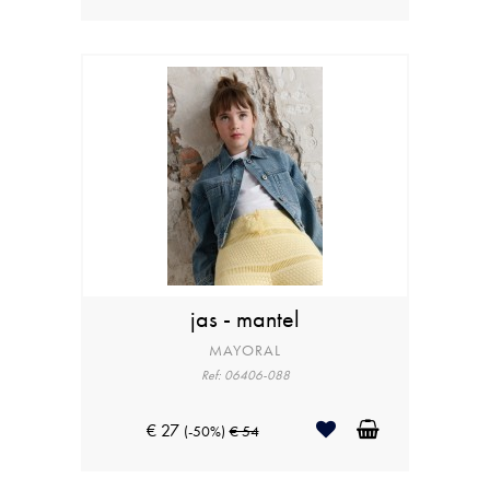
jas - mantel
MAYORAL
Ref: 06406-088
€ 27
(-50%)
€ 54