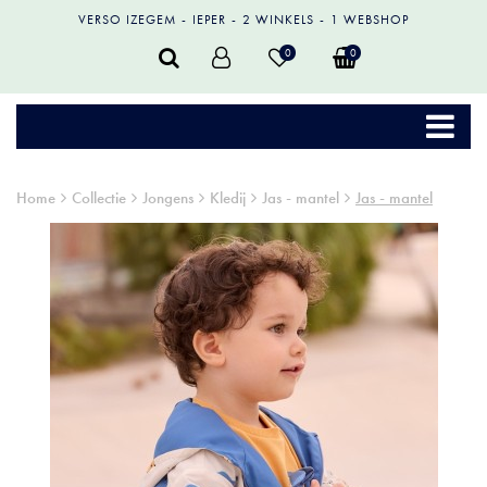
VERSO IZEGEM
IEPER
2 WINKELS
1 WEBSHOP
0
0
Home
Collectie
Jongens
Kledij
Jas - mantel
Jas - mantel