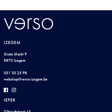
IZEGEM
Grote Markt 9
8870 Izegem
051 30 25 98
w
eb
sh
op@v
e
r
s
o-
i
ze
gem.b
e
IEPER
D'Hondtstraat 43