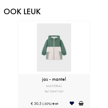
OOK LEUK
jas - mantel
MAYORAL
Ref: 03447-061
€ 30.5
(-50%)
€ 61