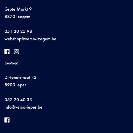
Grote Markt 9
8870 Izegem
051 30 25 98
web
s
hop@
ve
r
so-i
z
eg
e
m
.b
e
IEPER
D'Hondtstraat 43
8900 Ieper
057 20 40 33
i
nfo@ve
rso
-i
eper.b
e