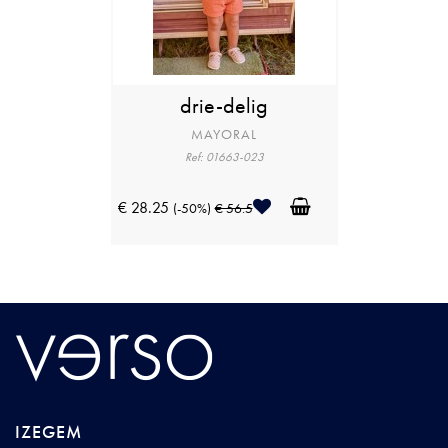
drie-delig
MAYORAL
Ref: 01663-023
€ 28.25
(-50%)
€ 56.5
IZEGEM