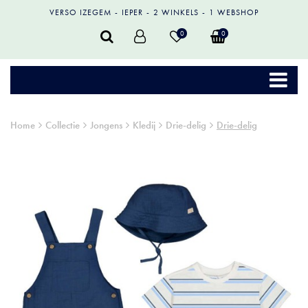
VERSO IZEGEM
IEPER
2 WINKELS
1 WEBSHOP
0
0
Home
Collectie
Jongens
Kledij
Drie-delig
Drie-delig