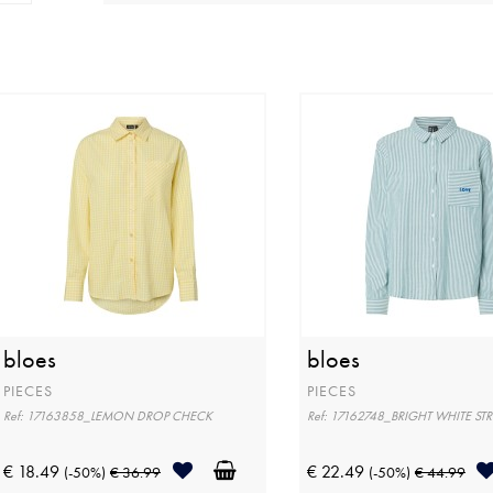
bloes
bloes
PIECES
PIECES
Ref: 17163858_LEMON DROP CHECK
Ref: 17162748_BRIGHT WHITE ST
€ 18.49
€ 22.49
(-50%)
€ 36.99
(-50%)
€ 44.99