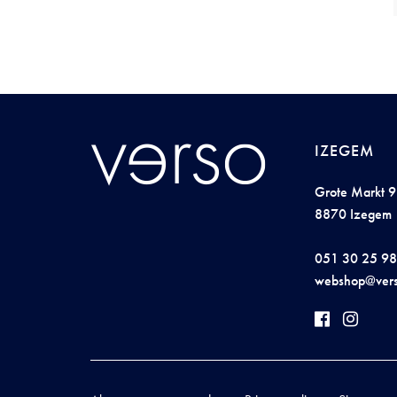
IZEGEM
Grote Markt 9
8870 Izegem
051 30 25 98
w
ebs
hop@
ver