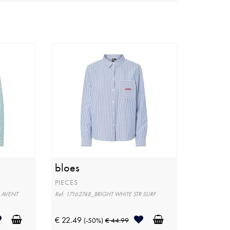
bloes
PIECES
R AVENT
Ref: 17162748_BRIGHT WHITE STR SURF
€ 22.49
(-50%)
€ 44.99