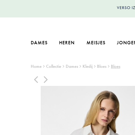
VERSO 
DAMES
HEREN
MEISJES
JONGE
Home
Collectie
Dames
Kledij
Bloes
Bloes