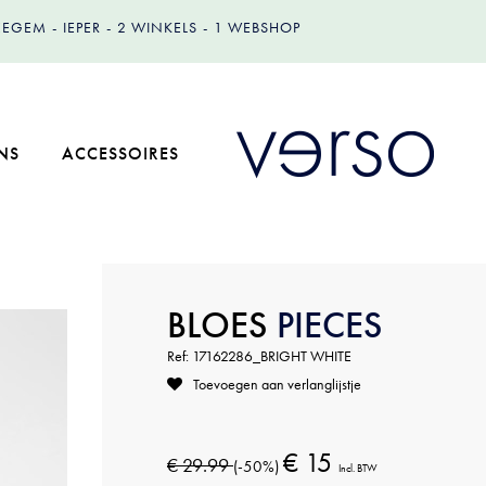
IZEGEM
IEPER
2 WINKELS
1 WEBSHOP
NS
ACCESSOIRES
BLOES
PIECES
Ref: 17162286_BRIGHT WHITE
Toevoegen aan verlanglijstje
€ 15
€ 29.99
(-50%)
Incl. BTW