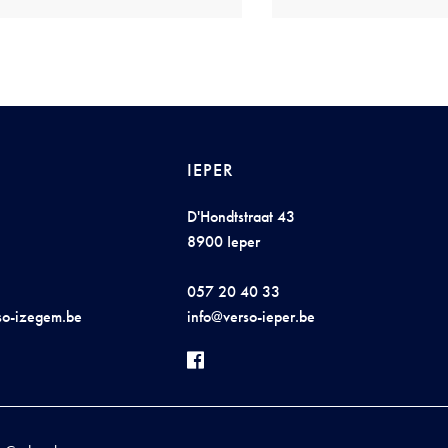
IEPER
D'Hondtstraat 43
8900 Ieper
057 20 40 33
so-
i
z
e
gem
.
b
e
info@v
e
r
s
o-iep
er.be