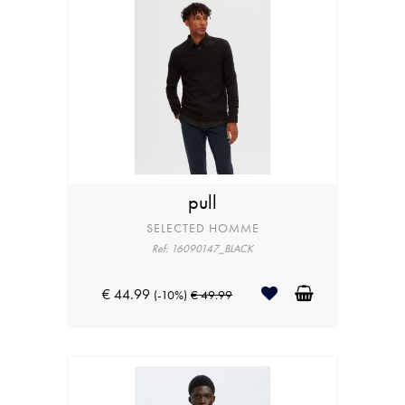
pull
SELECTED HOMME
Ref: 16090147_BLACK
€ 44.99
(-10%)
€ 49.99