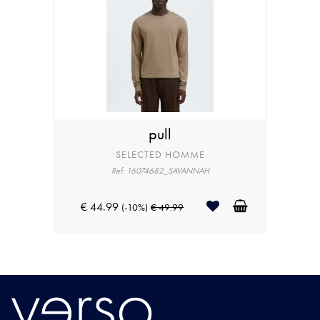
pull
SELECTED HOMME
Ref: 16074682_SAVANNAH
€ 44.99
(-10%)
€ 49.99