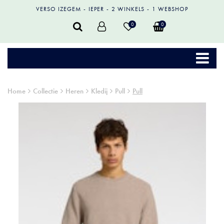
VERSO IZEGEM
IEPER
2 WINKELS
1 WEBSHOP
0
0
Home
Collectie
Heren
Kledij
Pull
Pull