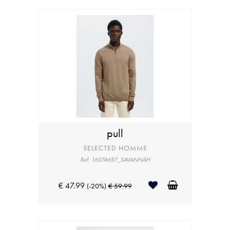
pull
SELECTED HOMME
Ref: 16074687_SAVANNAH
€ 47.99
(-20%)
€ 59.99