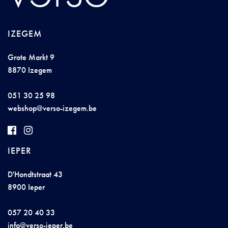
IZEGEM
Grote Markt 9
8870 Izegem
051 30 25 98
w
ebs
h
op@v
e
r
so
-i
ze
gem
.be
IEPER
D'Hondtstraat 43
8900 Ieper
057 20 40 33
i
nf
o@v
e
rs
o-
i
e
p
e
r.
be