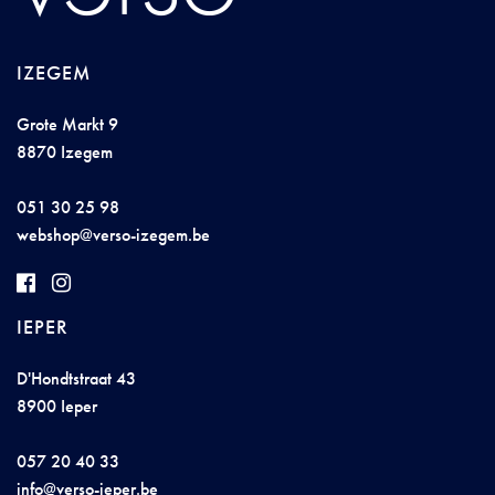
IZEGEM
Grote Markt 9
8870 Izegem
051 30 25 98
w
ebsho
p@vers
o-iz
eg
e
m
.
be
IEPER
D'Hondtstraat 43
8900 Ieper
057 20 40 33
inf
o@verso
-iepe
r
.
b
e