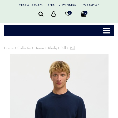
VERSO IZEGEM
IEPER
2 WINKELS
1 WEBSHOP
0
0
Home
Collectie
Heren
Kledij
Pull
Pull