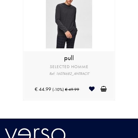
pull
SELECTED HOMME
Ref: 16074682_ANTRACIT
€ 44.99
(-10%)
€ 49.99