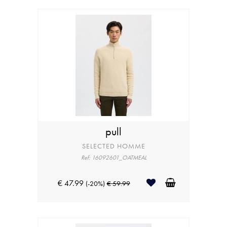
pull
SELECTED HOMME
Ref: 16092601_OATMEAL
€ 47.99
(-20%)
€ 59.99