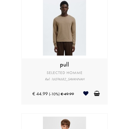
pull
SELECTED HOMME
Ref: 16074682_SAVANNAH
€ 44.99
(-10%)
€ 49.99