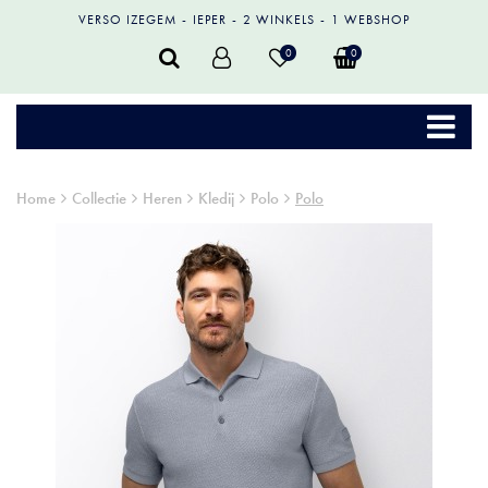
VERSO IZEGEM
IEPER
2 WINKELS
1 WEBSHOP
0
0
Home
Collectie
Heren
Kledij
Polo
Polo