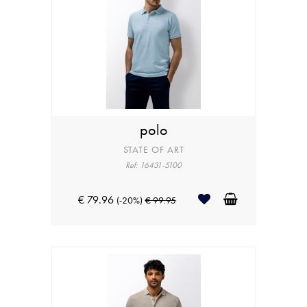
polo
STATE OF ART
Ref: 16431-5100
€ 79.96
(-20%)
€ 99.95