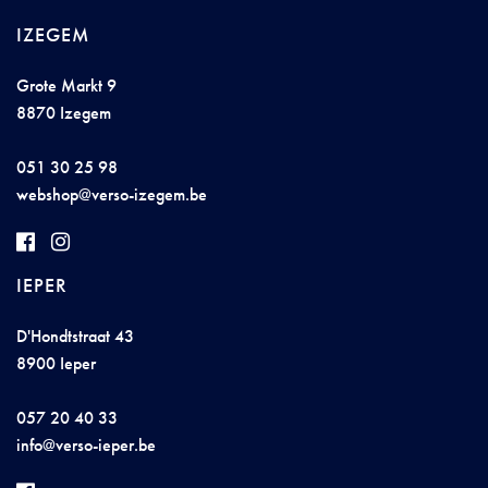
IZEGEM
Grote Markt 9
8870 Izegem
051 30 25 98
we
bsho
p@
ver
so
-i
z
eg
e
m.be
IEPER
D'Hondtstraat 43
8900 Ieper
057 20 40 33
i
n
fo@v
e
r
s
o-
i
ep
e
r
.b
e