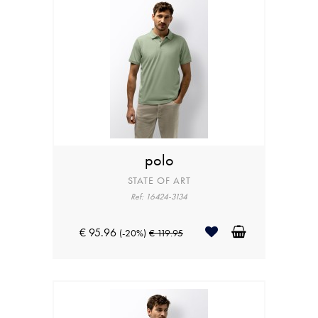
polo
STATE OF ART
Ref: 16424-3134
€ 95.96
(-20%)
€ 119.95