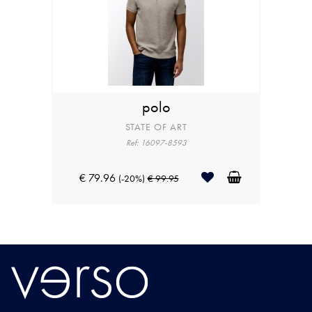
polo
STATE OF ART
Ref: 16097-8593
€ 79.96
(-20%)
€ 99.95