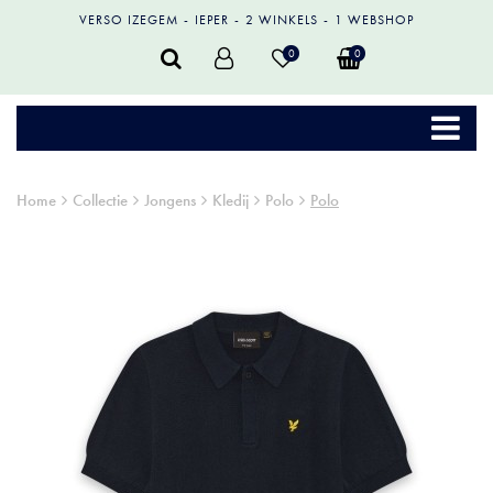
VERSO IZEGEM
IEPER
2 WINKELS
1 WEBSHOP
0
0
Home
Collectie
Jongens
Kledij
Polo
Polo