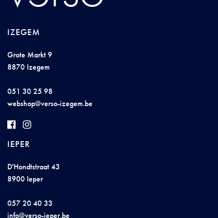
IZEGEM
Grote Markt 9
8870 Izegem
051 30 25 98
we
b
s
ho
p@v
e
rs
o-
i
zeg
em.be
IEPER
D'Hondtstraat 43
8900 Ieper
057 20 40 33
in
f
o@ver
so-
i
e
p
er.b
e