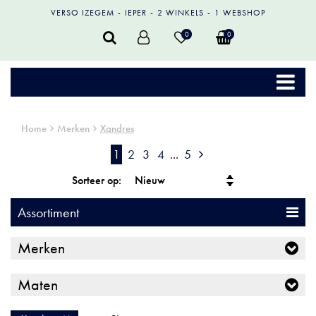
VERSO IZEGEM
IEPER
2 WINKELS
1 WEBSHOP
0
0
Home
Merken
Xandres
1
2
3
4
...
5
Sorteer op:
Assortiment
Merken
Maten