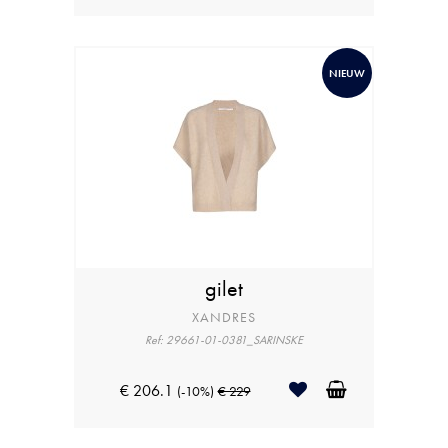
NIEUW
gilet
XANDRES
Ref: 29661-01-0381_SARINSKE
€ 206.1
(-10%)
€ 229