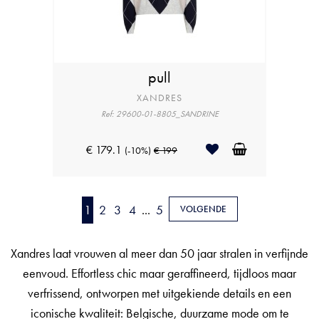
pull
XANDRES
Ref: 29600-01-8805_SANDRINE
€ 179.1
(-10%)
€ 199
1
2
3
4
...
5
VOLGENDE
Xandres laat vrouwen al meer dan 50 jaar stralen in verfijnde
eenvoud. Effortless chic maar geraffineerd, tijdloos maar
verfrissend, ontworpen met uitgekiende details en een
iconische kwaliteit: Belgische, duurzame mode om te