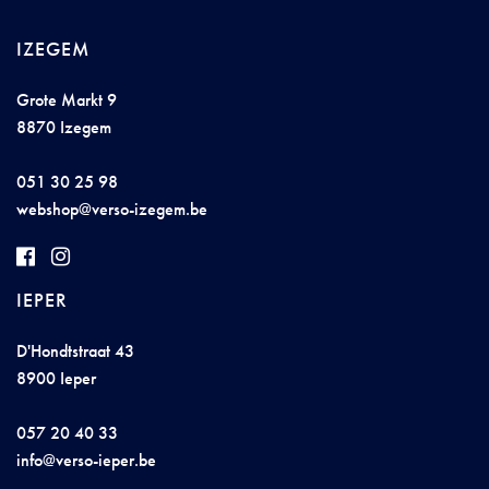
IZEGEM
Grote Markt 9
8870 Izegem
051 30 25 98
we
bsho
p@
vers
o-i
zege
m
.be
IEPER
D'Hondtstraat 43
8900 Ieper
057 20 40 33
i
n
fo@
ve
r
s
o-
i
e
p
e
r.be