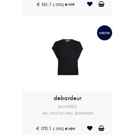
€ 161.1
(-10%)
€ 179
NIEUW
debardeur
XANDRES
Ref: 29613-01-8801_BALWINDER
€ 170.1
(-10%)
€ 189