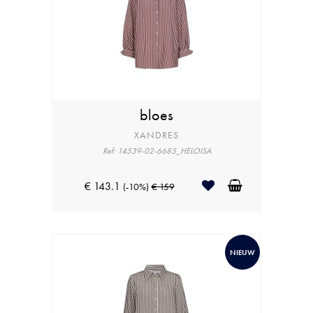
bloes
XANDRES
Ref: 14539-02-6685_HELOISA
€ 143.1
(-10%)
€ 159
NIEUW