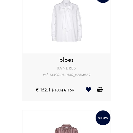
bloes
XANDRES
Ref: 14590-01-0160_HERMINO
€ 152.1
(-10%)
€ 169
NIEUW