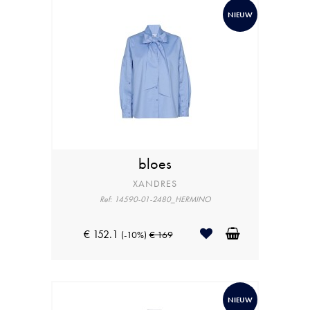
NIEUW
bloes
XANDRES
Ref: 14590-01-2480_HERMINO
€ 152.1
(-10%)
€ 169
NIEUW