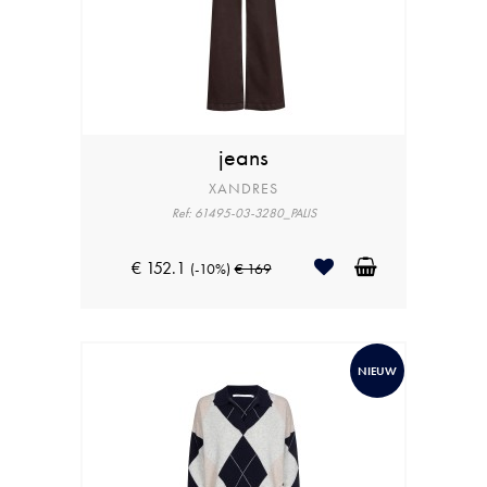
jeans
XANDRES
Ref: 61495-03-3280_PALIS
€ 152.1
(-10%)
€ 169
NIEUW