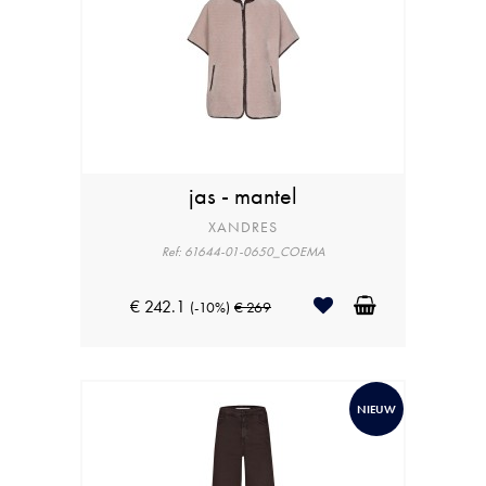
jas - mantel
XANDRES
Ref: 61644-01-0650_COEMA
€ 242.1
(-10%)
€ 269
NIEUW