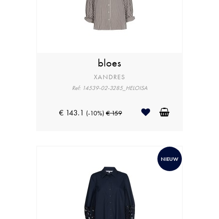
bloes
XANDRES
Ref: 14539-02-3285_HELOISA
€ 143.1
(-10%)
€ 159
NIEUW