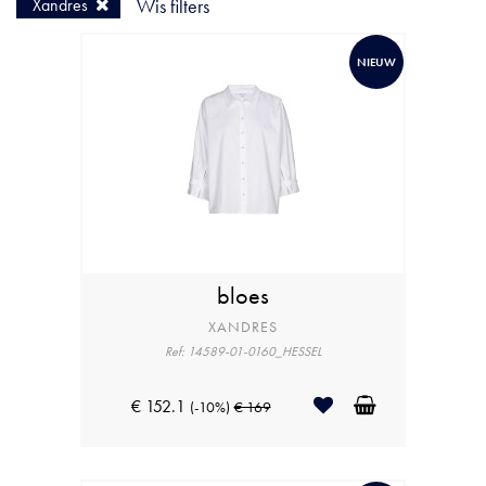
Xandres
Wis filters
NIEUW
bloes
XANDRES
Ref: 14589-01-0160_HESSEL
€ 152.1
(-10%)
€ 169