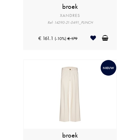
broek
XANDRES
Ref: 14290-21-0491_PUNCH
€ 161.1
(-10%)
€ 179
NIEUW
broek