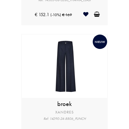
Ref: 14363-08-3286_PHANTA_ELAST
€ 152.1
(-10%)
€ 169
NIEUW
broek
XANDRES
Ref: 14290-24-8806_PUNCH