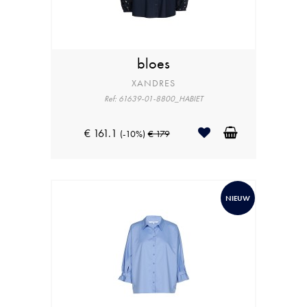
bloes
XANDRES
Ref: 61639-01-8800_HABIET
€ 161.1
(-10%)
€ 179
NIEUW