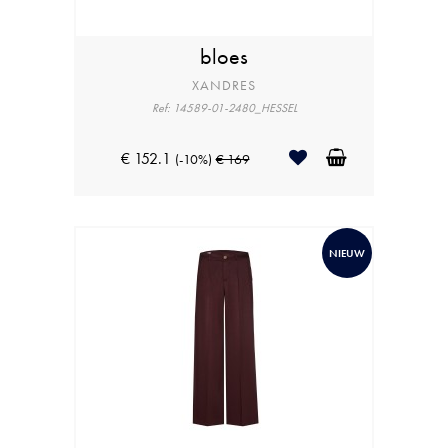
bloes
XANDRES
Ref: 14589-01-2480_HESSEL
€ 152.1
(-10%)
€ 169
NIEUW