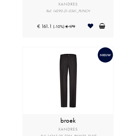
XANDRES
Ref: 14290-21-0341_PUNCH
€ 161.1
(-10%)
€ 179
NIEUW
broek
XANDRES