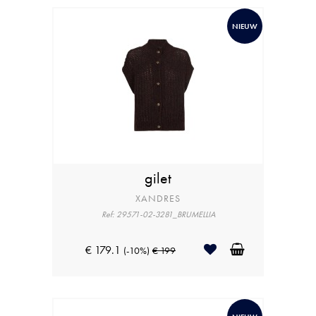
NIEUW
gilet
XANDRES
Ref: 29571-02-3281_BRUMELLIA
€ 179.1
(-10%)
€ 199