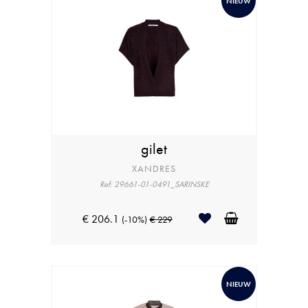
NIEUW
gilet
XANDRES
Ref: 29661-01-0491_SARINSKE
€ 206.1
(-10%)
€ 229
NIEUW